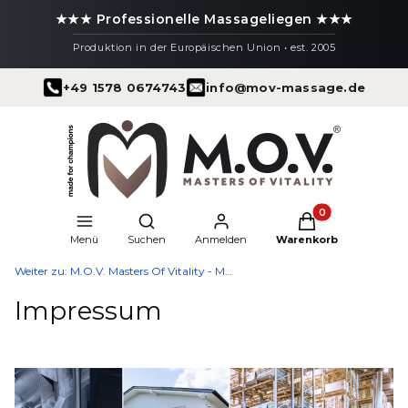
★★★ Professionelle Massageliegen ★★★
Produktion in der Europäischen Union • est. 2005
+49 1578 0674743
info@mov-massage.de
Produkte im Warenk
Suchmaschine öffnen
Menü
Suchen
Anmelden
Warenkorb
Weiter zu:
M.O.V. Masters Of Vitality - Massageliegen
Impressum