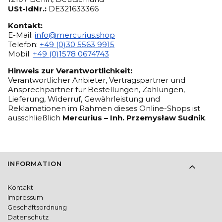
USt-IdNr.:
DE321633366
Kontakt:
E-Mail:
info@mercurius.shop
Telefon:
+49 (0)30 5563 9915
Mobil:
+49 (0)1578 0674743
Hinweis zur Verantwortlichkeit:
Verantwortlicher Anbieter, Vertragspartner und
Ansprechpartner für Bestellungen, Zahlungen,
Lieferung, Widerruf, Gewährleistung und
Reklamationen im Rahmen dieses Online-Shops ist
ausschließlich
Mercurius – Inh. Przemysław Sudnik
.
Fußzeilenmenü
INFORMATION
Kontakt
Impressum
Geschäftsordnung
Datenschutz