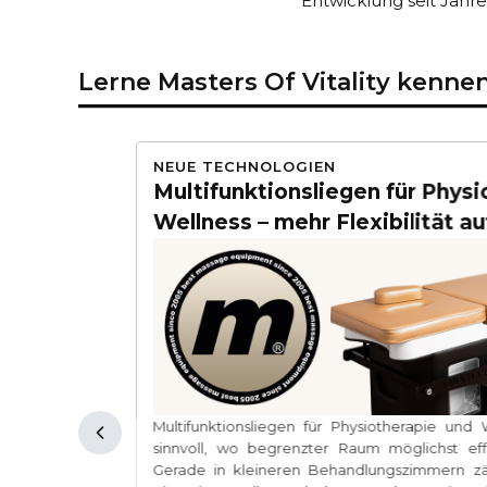
Entwicklung seit Jahre
Lerne Masters Of Vitality kenne
20-04-2026
NEUE TECHNOLOGIEN
ermeiden
Multifunktionsliegen für Phys
Wellness – mehr Flexibilität au
tag besonders
Multifunktionsliegen für Physiotherapie und
hochwertiger
sinnvoll, wo begrenzter Raum möglichst ef
chland werden
Gerade in kleineren Behandlungszimmern zä