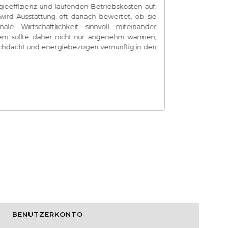
ieeffizienz und laufenden Betriebskosten auf.
unternehmeri
ird Ausstattung oft danach bewertet, ob sie
Qualität kan
le Wirtschaftlichkeit sinnvoll miteinander
im Praxisall
stem sollte daher nicht nur angenehm wärmen,
Rahmen der Af
rchdacht und energiebezogen vernünftig in den
nur nach Ansc
und praktisch
Mehr erfah
M.O.V. Maste
BENUTZERKONTO