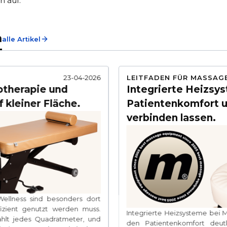
n auf.
n
alle Artikel
23-04-2026
LEITFADEN FÜR MASSAG
iotherapie und
Integrierte Heizsys
f kleiner Fläche.
Patientenkomfort un
verbinden lassen.
 Wellness sind besonders dort
fizient genutzt werden muss.
Integrierte Heizsysteme bei 
hlt jedes Quadratmeter, und
den Patientenkomfort deutl