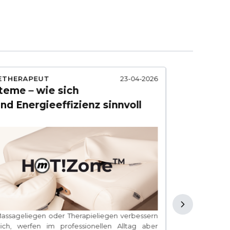
ETHERAPEUT
23-04-2026
LEITFADEN
teme – wie sich
Abschrei
d Energieeffizienz sinnvoll
Premium-
und prakt
Massageliegen oder Therapieliegen verbessern
Abschreibung 
ich, werfen im professionellen Alltag aber
wenn eine 