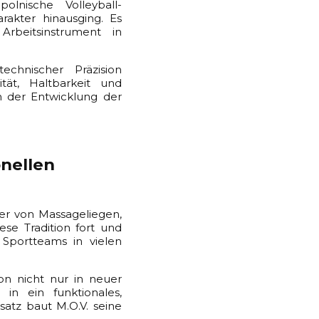
olnische Volleyball-
rakter hinausging. Es
Arbeitsinstrument in
chnischer Präzision
ät, Haltbarkeit und
in der Entwicklung der
onellen
ler von Massageliegen,
se Tradition fort und
 Sportteams in vielen
on nicht nur in neuer
in ein funktionales,
atz baut M.O.V. seine