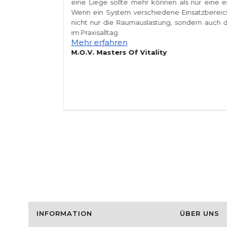
 als Zeichen
eine Liege sollte mehr können als nur eine
e regelmäßig
Wenn ein System verschiedene Einsatzbereich
n funktionale
nicht nur die Raumauslastung, sondern auch die
e Wahrnehmung
im Praxisalltag.
Mehr erfahren
M.O.V. Masters Of Vitality
Fußzeilenmenü
INFORMATION
ÜBER UNS