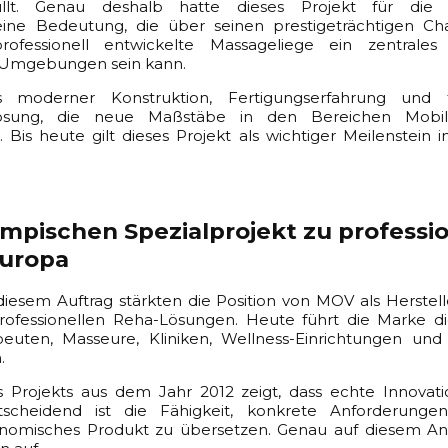
füllt. Genau deshalb hatte dieses Projekt für die p
ine Bedeutung, die über seinen prestigeträchtigen Cha
rofessionell entwickelte Massageliege ein zentrales 
 Umgebungen sein kann.
 moderner Konstruktion, Fertigungserfahrung und te
ösung, die neue Maßstäbe in den Bereichen Mobilit
. Bis heute gilt dieses Projekt als wichtiger Meilenstein 
mpischen Spezialprojekt zu professi
Europa
iesem Auftrag stärkten die Position von MOV als Herstel
rofessionellen Reha-Lösungen. Heute führt die Marke die
apeuten, Masseure, Kliniken, Wellness-Einrichtungen und
.
s Projekts aus dem Jahr 2012 zeigt, dass echte Innovati
tscheidend ist die Fähigkeit, konkrete Anforderungen 
nomisches Produkt zu übersetzen. Genau auf diesem Ans