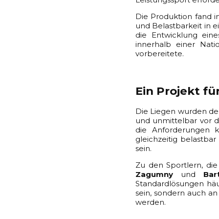
Die Produktion fand in
und Belastbarkeit in e
die Entwicklung ein
innerhalb einer Nati
vorbereitete.
Ein Projekt f
Die Liegen wurden der
und unmittelbar vor 
die Anforderungen kl
gleichzeitig belastb
sein.
Zu den Sportlern, di
Zagumny
und
Bar
Standardlösungen häuf
sein, sondern auch a
werden.