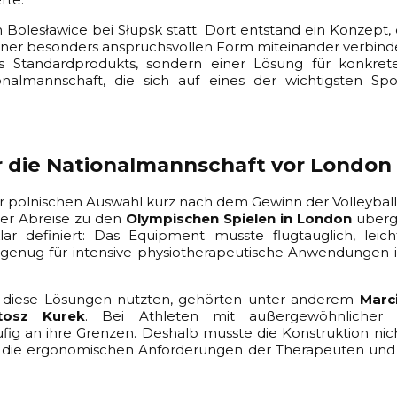
 Bolesławice bei Słupsk statt. Dort entstand ein Konzept, da
iner besonders anspruchsvollen Form miteinander verbinden
es Standardprodukts, sondern einer Lösung für konkret
onalmannschaft, die sich auf eines der wichtigsten Spo
ür die Nationalmannschaft vor London
 polnischen Auswahl kurz nach dem Gewinn der Volleyball
der Abreise zu den
Olympischen Spielen in London
überg
ar definiert: Das Equipment musste flugtauglich, leich
ar genug für intensive physiotherapeutische Anwendungen 
e diese Lösungen nutzten, gehörten unter anderem
Marc
tosz Kurek
. Bei Athleten mit außergewöhnlicher 
ig an ihre Grenzen. Deshalb musste die Konstruktion nicht
n die ergonomischen Anforderungen der Therapeuten und 