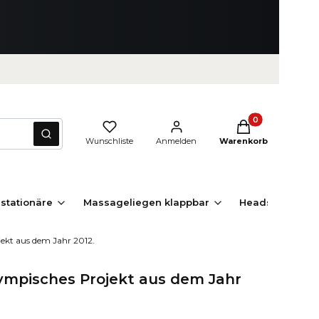
Produkte im Waren
Zurücksetzen
Suchen
Wunschliste
Anmelden
Warenkorb
stationäre
Massageliegen klappbar
Headspa Liege
jekt aus dem Jahr 2012.
lympisches Projekt aus dem Jahr