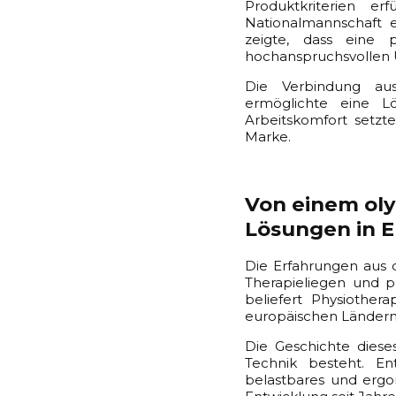
Produktkriterien er
Nationalmannschaft e
zeigte, dass eine p
hochanspruchsvollen
Die Verbindung aus
ermöglichte eine L
Arbeitskomfort setzte
Marke.
Von einem oly
Lösungen in 
Die Erfahrungen aus d
Therapieliegen und p
beliefert Physiother
europäischen Ländern
Die Geschichte diese
Technik besteht. En
belastbares und ergo