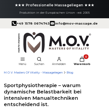
★★★ Professionelle Massageliegen ★★★
Produktion in der Europäischen Union • est. 2005
+49 1578 0674743
info@mov-massage.de
Produkte im Warenk
Suchmaschine öffnen
Menü
Suchen
Anmelden
Warenkorb
M.O.V. Masters Of Vitality - Massageliegen
Blog
Sportphysiotherapie – warum
dynamische Belastbarkeit bei
intensiven Manualtechniken
entscheidend ist.