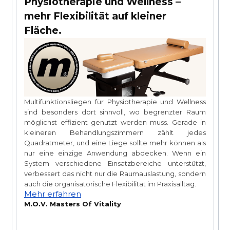
Physiotherapie und Wellness –
mehr Flexibilität auf kleiner
Fläche.
Multifunktionsliegen für Physiotherapie und Wellness
m
sind besonders dort sinnvoll, wo begrenzter Raum
n
möglichst effizient genutzt werden muss. Gerade in
er
kleineren Behandlungszimmern zählt jedes
in
Quadratmeter, und eine Liege sollte mehr können als
r
l
nur eine einzige Anwendung abdecken. Wenn ein
n
M
System verschiedene Einsatzbereiche unterstützt,
e
K
verbessert das nicht nur die Raumauslastung, sondern
te
s
auch die organisatorische Flexibilität im Praxisalltag.
me
Mehr erfahren
ie
a
M.O.V. Masters Of Vitality
r
v