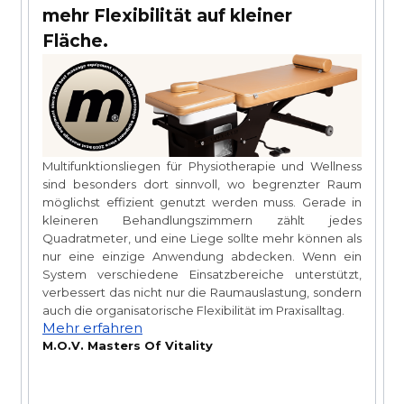
mehr Flexibilität auf kleiner
Fläche.
Multifunktionsliegen für Physiotherapie und Wellness
m
sind besonders dort sinnvoll, wo begrenzter Raum
n
möglichst effizient genutzt werden muss. Gerade in
er
kleineren Behandlungszimmern zählt jedes
in
Quadratmeter, und eine Liege sollte mehr können als
r
l
nur eine einzige Anwendung abdecken. Wenn ein
n
M
System verschiedene Einsatzbereiche unterstützt,
e
K
verbessert das nicht nur die Raumauslastung, sondern
te
s
auch die organisatorische Flexibilität im Praxisalltag.
me
Mehr erfahren
ie
a
M.O.V. Masters Of Vitality
r
v
M