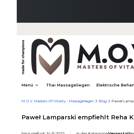
Menü
Thai Massageliegen
Elektrische Beha
M.O.V. Masters Of Vitality - Massageliegen
Blog
Paweł Lampar
Paweł Lamparski empfiehlt Reha K
hinzugefügt: 14-11-2022
in der Kategorie
Veranstalt