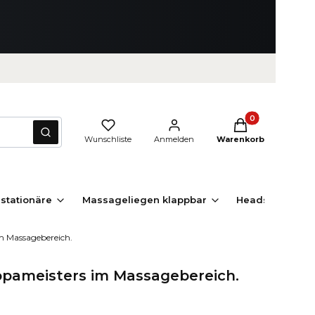
Produkte im Waren
Zurücksetzen
Suchen
Wunschliste
Anmelden
Warenkorb
stationäre
Massageliegen klappbar
Headspa Liege
m Massagebereich.
opameisters im Massagebereich.