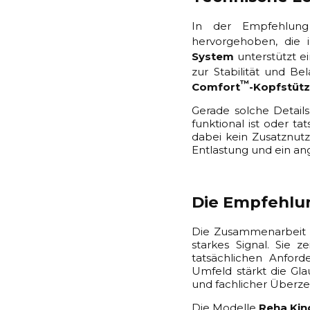
In der Empfehlung
hervorgehoben, die 
System
unterstützt e
zur Stabilität und Be
™
Comfort
-Kopfstüt
Gerade solche Details
funktional ist oder 
dabei kein Zusatznutz
Entlastung und ein a
Die Empfehlun
Die Zusammenarbeit
starkes Signal. Sie z
tatsächlichen Anfor
Umfeld stärkt die Gla
und fachlicher Überze
Die Modelle
Reha Kin