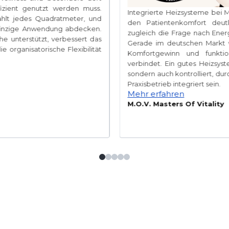
fizient genutzt werden muss.
Integrierte Heizsysteme bei 
hlt jedes Quadratmeter, und
den Patientenkomfort deutl
 einzige Anwendung abdecken.
zugleich die Frage nach Energ
e unterstützt, verbessert das
Gerade im deutschen Markt w
 organisatorische Flexibilität
Komfortgewinn und funktiona
verbindet. Ein gutes Heizsy
sondern auch kontrolliert, du
Praxisbetrieb integriert sein.
Mehr erfahren
M.O.V. Masters Of Vitality