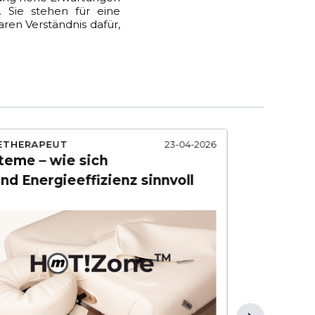
 Sie stehen für eine
aren Verständnis dafür,
ETHERAPEUT
23-04-2026
LEITFADEN
teme – wie sich
Abschrei
d Energieeffizienz sinnvoll
Premium-
und prakt