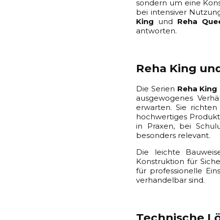
sondern um eine Konst
bei intensiver Nutzu
King
und
Reha Que
antworten.
Reha King un
Die Serien
Reha King
ausgewogenes Verhält
erwarten. Sie richte
hochwertiges Produkt 
in Praxen, bei Schu
besonders relevant.
Die leichte Bauweis
Konstruktion für Sich
für professionelle Ei
verhandelbar sind.
Technische L