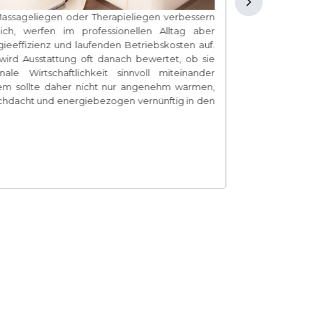
Massageliegen oder Therapieliegen verbessern
Abschreibung 
ich, werfen im professionellen Alltag aber
wenn eine 
ieeffizienz und laufenden Betriebskosten auf.
unternehmeri
ird Ausstattung oft danach bewertet, ob sie
Qualität kan
le Wirtschaftlichkeit sinnvoll miteinander
im Praxisall
stem sollte daher nicht nur angenehm wärmen,
Rahmen der Af
rchdacht und energiebezogen vernünftig in den
nur nach Ansc
und praktisch
Mehr erfah
M.O.V. Maste