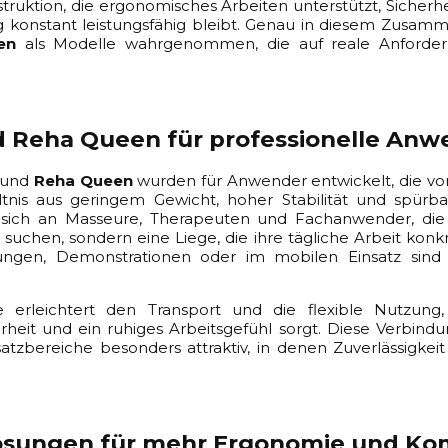
ruktion, die ergonomisches Arbeiten unterstützt, Sicherhe
ng konstant leistungsfähig bleibt. Genau in diesem Zus
en
als Modelle wahrgenommen, die auf reale Anforder
d Reha Queen für professionelle An
und
Reha Queen
wurden für Anwender entwickelt, die von
nis aus geringem Gewicht, hoher Stabilität und spürbare
n sich an Masseure, Therapeuten und Fachanwender, die 
suchen, sondern eine Liege, die ihre tägliche Arbeit konkr
lungen, Demonstrationen oder im mobilen Einsatz sind 
e erleichtert den Transport und die flexible Nutzung,
erheit und ein ruhiges Arbeitsgefühl sorgt. Diese Verbin
nsatzbereiche besonders attraktiv, in denen Zuverlässigke
ösungen für mehr Ergonomie und Ko