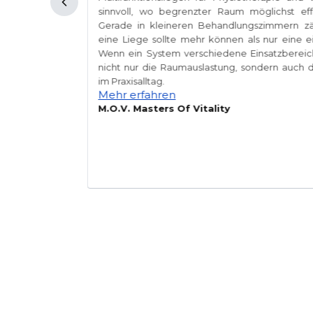
hochwertiger
sinnvoll, wo begrenzter Raum möglichst ef
chland werden
Gerade in kleineren Behandlungszimmern zä
 als Zeichen
eine Liege sollte mehr können als nur eine
e regelmäßig
Wenn ein System verschiedene Einsatzbereich
n funktionale
nicht nur die Raumauslastung, sondern auch die
e Wahrnehmung
im Praxisalltag.
Mehr erfahren
M.O.V. Masters Of Vitality