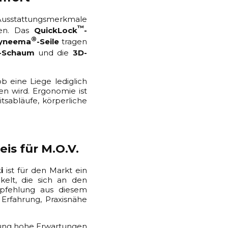
sstattungsmerkmale
™
hen. Das
QuickLock
-
®
yneema
-Seile
tragen
-Schaum
und die
3D-
b eine Liege lediglich
n wird. Ergonomie ist
tsabläufe, körperliche
is für M.O.V.
i
ist für den Markt ein
elt, die sich an den
mpfehlung aus diesem
 Erfahrung, Praxisnähe
attung hohe Erwartungen