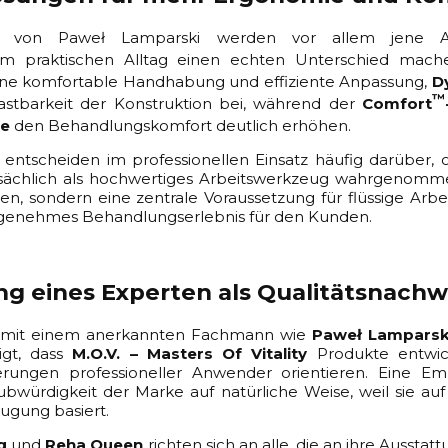
 von Paweł Lamparski werden vor allem jene Au
im praktischen Alltag einen echten Unterschied mac
ine komfortable Handhabung und effiziente Anpassung,
D
™
lastbarkeit der Konstruktion bei, während der
Comfort
ze
den Behandlungskomfort deutlich erhöhen.
 entscheiden im professionellen Einsatz häufig darüber, o
tatsächlich als hochwertiges Arbeitswerkzeug wahrgenomme
en, sondern eine zentrale Voraussetzung für flüssige Arbei
ngenehmes Behandlungserlebnis für den Kunden.
g eines Experten als Qualitätsnachwe
 mit einem anerkannten Fachmann wie
Paweł Lamparsk
eigt, dass
M.O.V. – Masters Of Vitality
Produkte entwick
derungen professioneller Anwender orientieren. Eine E
ubwürdigkeit der Marke auf natürliche Weise, weil sie auf
ugung basiert.
g
und
Reha Queen
richten sich an alle, die an ihre Ausst