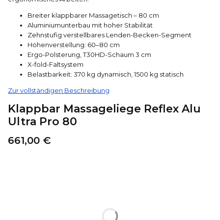
Breiter klappbarer Massagetisch – 80 cm
Aluminiumunterbau mit hoher Stabilität
Zehnstufig verstellbares Lenden-Becken-Segment
Höhenverstellung: 60–80 cm
Ergo-Polsterung, T30HD-Schaum 3 cm
X-fold-Faltsystem
Belastbarkeit: 370 kg dynamisch, 1500 kg statisch
Zur vollständigen Beschreibung
Klappbar Massageliege Reflex Alu
Ultra Pro 80
Preis
661,00 €
Wählen Sie eine Produktvariante aus:
Die einzelnen Varianten können im Preis abweichen.
*
Polsterfarben