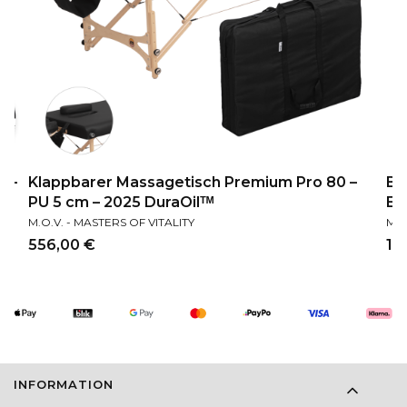
g -
Klappbarer Massagetisch Premium Pro 80 –
Be
PU 5 cm – 2025 DuraOilᵀᴹ
Ex
HERSTELLER
HER
M.O.V. - MASTERS OF VITALITY
M.O
Preis
Pre
556,00 €
1.
Fußzeilenmenü
INFORMATION