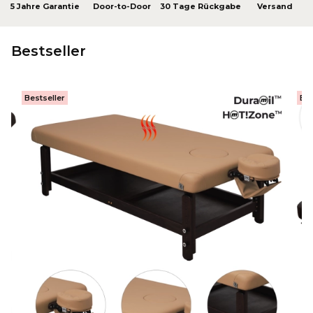
5 Jahre Garantie
Door-to-Door
30 Tage Rückgabe
Versand
Bestseller
Bestseller
Bes