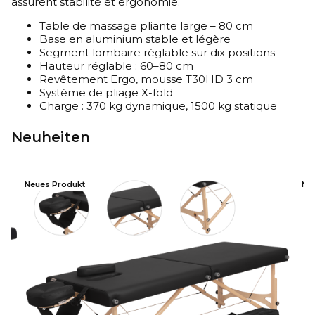
assurent stabilité et ergonomie.
Table de massage pliante large – 80 cm
Base en aluminium stable et légère
Segment lombaire réglable sur dix positions
Hauteur réglable : 60–80 cm
Revêtement Ergo, mousse T30HD 3 cm
Système de pliage X-fold
Charge : 370 kg dynamique, 1500 kg statique
Neuheiten
Neues Produkt
Ne