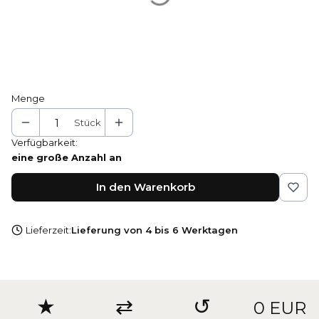
Ecru DuraOil™
Grau DuraOil™
*
Holzfarben
Naturbuche
Menge
Stück
Verfügbarkeit:
eine große Anzahl an
In den Warenkorb
Lieferzeit:
Lieferung von 4 bis 6 Werktagen
★
⇄
↺
0 EUR