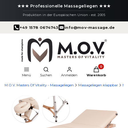
★★★ Professionelle Massageliegen ★★★
Produktion in der Europäischen Union • est. 2005
+49 1578 0674743
info@mov-massage.de
Produkte im Warenk
Suchmaschine öffnen
Menü
Suchen
Anmelden
Warenkorb
M.O.V. Masters Of Vitality - Massageliegen
Massageliegen klappbar
Ma