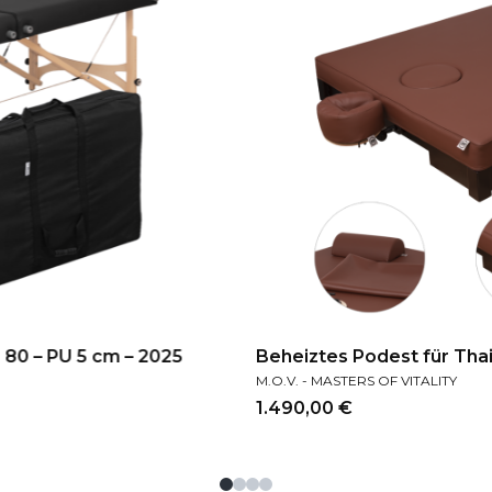
80 – PU 5 cm – 2025
Beheiztes Podest für Tha
HERSTELLER
M.O.V. - MASTERS OF VITALITY
Preis
1.490,00 €