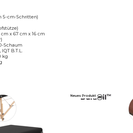
n 5-cm-Schritten)
fstütze)
cm x 67 cm x 16 cm
)
HD-Schaum
 IQT B.T.L.
0 kg
g
Neues Produkt