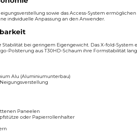
rgonomie
eigungsverstellung sowie das Access-System ermöglichen e
ine individuelle Anpassung an den Anwender.
barkeit
 Stabilität bei geringem Eigengewicht. Das X-fold-System e
-Polsterung aus T30HD-Schaum ihre Formstabilität langfri
ium Alu (Aluminiumunterbau)
Neigungsverstellung
ittenen Paneelen
pfstütze oder Papierrollenhalter
ern