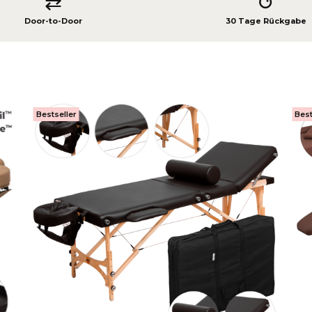
⇄
↺
Door-to-Door
30 Tage Rückgabe
Bestseller
Best