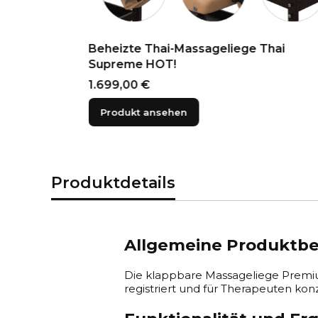
 MANUAL
Beheizte Thai-Massageliege Thai
Supreme HOT!
Preis
1.699,00 €
Produkt ansehen
Produktdetails
Allgemeine Produktb
Die klappbare Massageliege Premium
registriert und für Therapeuten konz