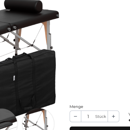
Wählen Sie eine Produktva
Die einzelnen Varianten können
*
Polsterfarben
Ecru DuraOil™
Schwarz DuraOil™
Grau DuraOil™
Gelb Porofl
Blau P
*
Holzfarben
Naturbuche
*
Rahmenfarben
Graphit
Menge
Stück