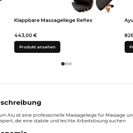
Klappbare Massageliege Reflex
Ayu
Preis
Pre
443,00 €
826
Produkt ansehen
P
eschreibung
 Alu ist eine professionelle Massageliege für Massage und
ipiert, die eine stabile und leichte Arbeitslösung suchen.