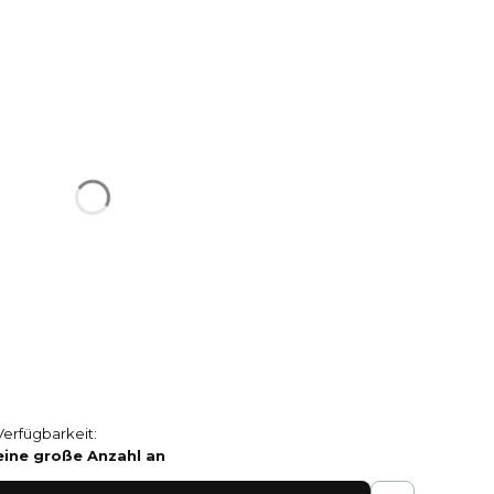
riante aus:
 im Preis abweichen.
ex
oroflex
Verfügbarkeit:
eine große Anzahl an