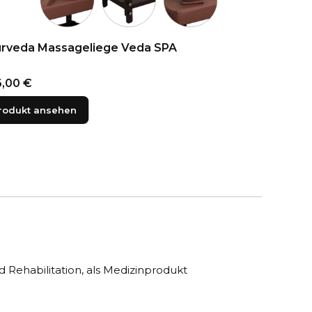
rveda Massageliege Veda SPA
Klappbare M
is
Preis
,00 €
365,00 €
rodukt ansehen
Produkt an
 Rehabilitation, als Medizinprodukt