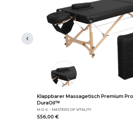
arz
Klappbarer Massagetisch Premium Pro 
DuraOilᵀᴹ
HERSTELLER
M.O.V. - MASTERS OF VITALITY
Preis
556,00 €