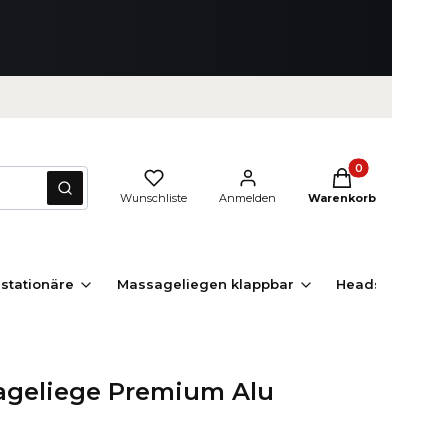
Produkte im Waren
Zurücksetzen
Suchen
Wunschliste
Anmelden
Warenkorb
stationäre
Massageliegen klappbar
Headspa Liege
ageliege Premium Alu