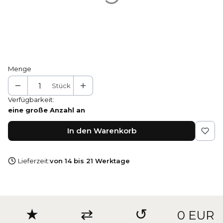
Braun DuraOil™
*
Holzfarben
Naturbuche
Menge
Stück
Verfügbarkeit:
eine große Anzahl an
In den Warenkorb
Lieferzeit:
von 14 bis 21 Werktage
★
⇄
↺
0 EUR