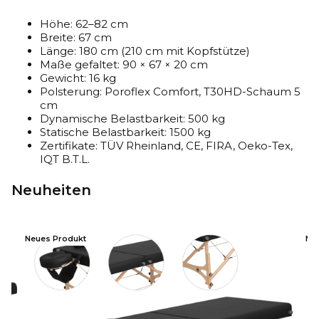
Höhe: 62–82 cm
Breite: 67 cm
Länge: 180 cm (210 cm mit Kopfstütze)
Maße gefaltet: 90 × 67 × 20 cm
Gewicht: 16 kg
Polsterung: Poroflex Comfort, T30HD-Schaum 5
cm
Dynamische Belastbarkeit: 500 kg
Statische Belastbarkeit: 1500 kg
Zertifikate: TÜV Rheinland, CE, FIRA, Oeko-Tex,
IQT B.T.L.
Neuheiten
Neues Produkt
Ne