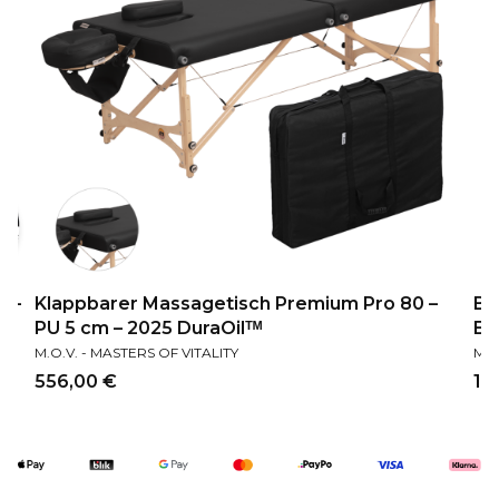
g -
Klappbarer Massagetisch Premium Pro 80 –
Be
PU 5 cm – 2025 DuraOilᵀᴹ
Ex
HERSTELLER
HER
M.O.V. - MASTERS OF VITALITY
M.O
Preis
Pre
556,00 €
1.