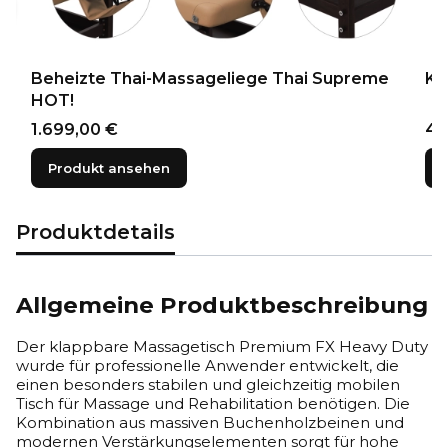
Beheizte Thai-Massageliege Thai Supreme
Kl
HOT!
Preis
Pre
1.699,00 €
44
Produkt ansehen
Produktdetails
Allgemeine Produktbeschreibung
Der klappbare Massagetisch Premium FX Heavy Duty
wurde für professionelle Anwender entwickelt, die
einen besonders stabilen und gleichzeitig mobilen
Tisch für Massage und Rehabilitation benötigen. Die
Kombination aus massiven Buchenholzbeinen und
modernen Verstärkungselementen sorgt für hohe