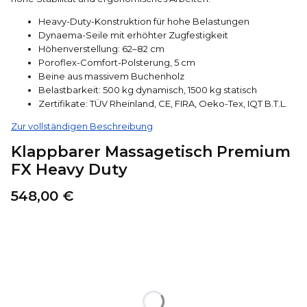
Heavy-Duty-Konstruktion für hohe Belastungen
Dynaema-Seile mit erhöhter Zugfestigkeit
Höhenverstellung: 62–82 cm
Poroflex-Comfort-Polsterung, 5 cm
Beine aus massivem Buchenholz
Belastbarkeit: 500 kg dynamisch, 1500 kg statisch
Zertifikate: TÜV Rheinland, CE, FIRA, Oeko-Tex, IQT B.T.L.
Zur vollständigen Beschreibung
Klappbarer Massagetisch Premium
FX Heavy Duty
Preis
548,00 €
Wählen Sie eine Produktvariante aus:
Die einzelnen Varianten können im Preis abweichen.
*
Polsterfarben