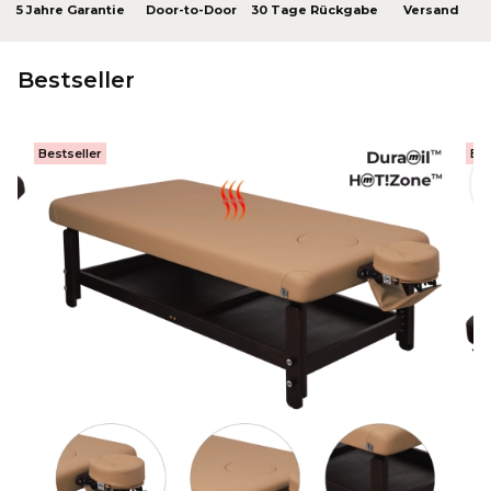
5 Jahre Garantie
Door-to-Door
30 Tage Rückgabe
Versand
Bestseller
Bestseller
Bes