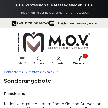
★★★ Professionelle Massageliegen ★★★
Produktion in der Europäischen Union • est. 2005
+49 1578 0674743
info@mov-massage.de
Produkte im Warenk
Suchmaschine öffnen
Menü
Suchen
Anmelden
Warenkorb
Weiter zu:
M.O.V. Masters Of Vitality - Massageliegen
Sonderangebote
Produkte:
10
In der Kategorie Aktionen finden Sie eine Auswahl an