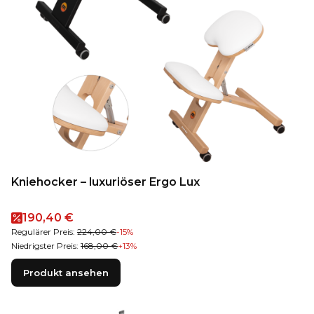
Kniehocker – luxuriöser Ergo Lux
Aktionspreis
190,40 €
Regulärer Preis:
224,00 €
-15%
Niedrigster Preis:
168,00 €
+13%
Produkt ansehen