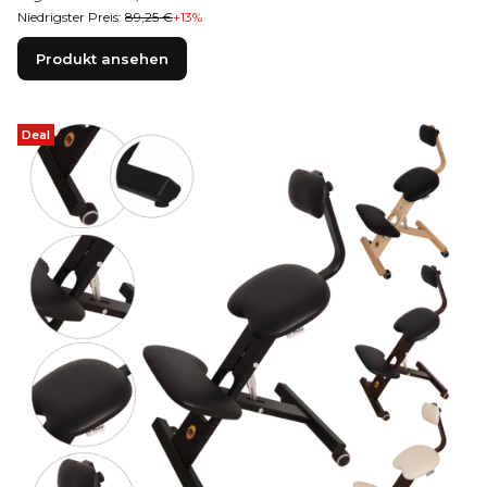
Niedrigster Preis:
89,25 €
+13%
Produkt ansehen
Deal