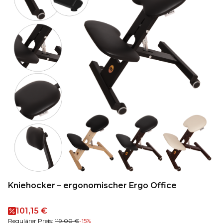
Kniehocker – ergonomischer Ergo Office
Aktionspreis
101,15 €
Regulärer Preis:
119,00 €
-15%