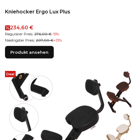
Kniehocker Ergo Lux Plus
Aktionspreis
234,60 €
Regulärer Preis:
276,00 €
-15%
Niedrigster Preis:
207,00 €
+13%
Produkt ansehen
Deal