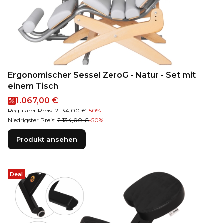
Ergonomischer Sessel ZeroG - Natur - Set mit
einem Tisch
Aktionspreis
1.067,00 €
Regulärer Preis:
2.134,00 €
-50%
Niedrigster Preis:
2.134,00 €
-50%
Produkt ansehen
Deal