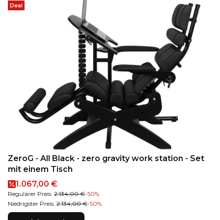
Deal
ZeroG - All Black - zero gravity work station - Set
mit einem Tisch
Aktionspreis
1.067,00 €
Regulärer Preis:
2.134,00 €
-50%
Niedrigster Preis:
2.134,00 €
-50%