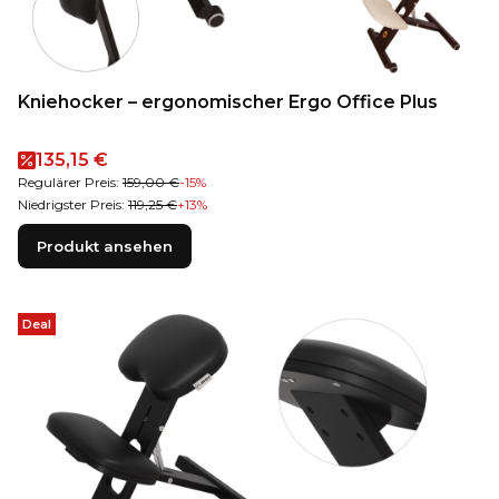
Kniehocker – ergonomischer Ergo Office Plus
Aktionspreis
135,15 €
Regulärer Preis:
159,00 €
-15%
Niedrigster Preis:
119,25 €
+13%
Produkt ansehen
Deal