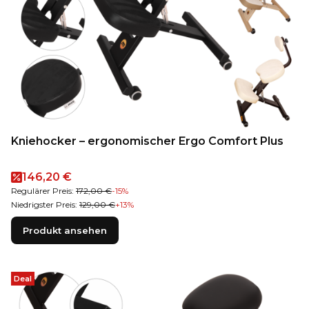
Kniehocker – ergonomischer Ergo Comfort Plus
Aktionspreis
146,20 €
Regulärer Preis:
172,00 €
-15%
Niedrigster Preis:
129,00 €
+13%
Produkt ansehen
Deal