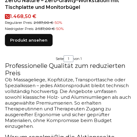
ZeroG Nature – Zero-Gravity-Workstation mit
Tischplatte und Monitorbügel
Aktionspreis
1.468,50 €
Regulärer Preis:
2.937,00 €
-50%
Niedrigster Preis:
2.937,00 €
-50%
Produkt ansehen
Seite
von 1
Professionelle Qualität zum reduzierten
Preis
Ob Massageliege, Kopfstütze, Transporttasche oder
Spezialkissen – jedes Aktionsprodukt bleibt technisch
vollständig hochwertig. Die Angebote umfassen
sowohl klassische Holz- und Aluminiumliegen als auch
ausgewählte Premiumserien. So erhalten
Therapeutinnen und Therapeuten Zugang zu
ausgereifter Ergonomie und sicher geprüfter
Materialien, ohne Kompromisse beim Budget
einzugehen.