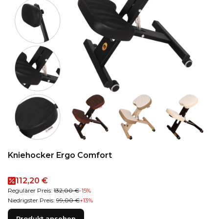
Kniehocker Ergo Comfort
Aktionspreis
112,20 €
Regulärer Preis:
132,00 €
-15%
Niedrigster Preis:
99,00 €
+13%
Produkt ansehen