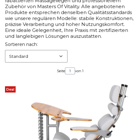
rabattierten Massageliegen und professionellem
Zubehör von Masters Of Vitality. Alle angebotenen
Produkte entsprechen denselben Qualitätsstandards
wie unsere regulären Modelle: stabile Konstruktionen,
präzise Verarbeitung und hoher Nutzungskomfort.
Eine ideale Gelegenheit, Ihre Praxis mit zertifizierten
und langlebigen Lösungen auszustatten.
Produktliste
Standard
Sortieren nach:
Standard
Seite
von 1
Deal